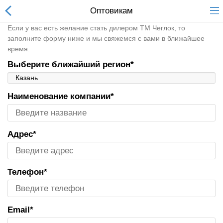
Оптовикам
Unknown
: The each() function is deprecated. This
Оптовикам
message will be suppressed on further calls in
/home/p/pow900wd5/cheglok.rf/public_html/admin/view/
Если у вас есть желание стать дилером ТМ Чеглок, то
on line
293
заполните форму ниже и мы свяжемся с вами в ближайшее
время.
All Departments
Выберите ближайший регион*
Ручной инструмент
Наименование компании*
Измерительный
инструмент
Адрес*
Садовый инвентарь
Сверла
Прочее
Телефон*
Абразивно-
шлифовальный
инструмент
Email*